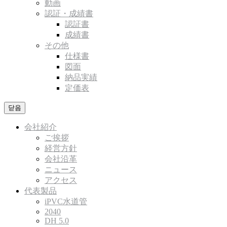
動画
認証・成績書
認証書
成績書
その他
仕様書
図面
納品実績
定価表
닫음
会社紹介
ご挨拶
経営方針
会社沿革
ニュース
アクセス
代表製品
iPVC水道管
2040
DH 5.0