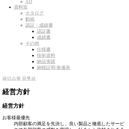
AD
資料室
カタログ
動画
認証・成績書
認証書
成績書
その他
仕様書
技術資料
納品実績
納税証明/単価表
페이스북
유투브
経営方針
経営方針
お客様最優先
内部顧客の満足を先決し、良い製品と徹底したサービ