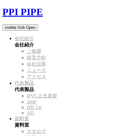
PPI PIPE
mobile Gnb Open
会社紹介
会社紹介
ご挨拶
経営方針
会社沿革
ニュース
アクセス
代表製品
代表製品
iPVC上水道管
2040
DH 5.0
AD
資料室
資料室
カタログ